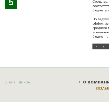
5
Средства,
соответст
бюджеты с
По задумк
эффективн
среднего 
использов
бюджетной
Вернутьс
О КОМПАН
© 2013 |
ПИКОМ
СОЗДАН