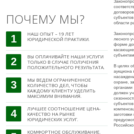
Законопро
соответст
договоров
ПОЧЕМУ МЫ?
субъектов
области р
НАШ ОПЫТ – 19 ЛЕТ
Законопро
1
ЮРИДИЧЕСКОЙ ПРАКТИКИ.
лесного у
форме дог
касающиес
субъектам
ВЫ ОПЛАЧИВАЙТЕ НАШИ УСЛУГИ
2
ТОЛЬКО В СЛУЧАЕ ПОЛУЧЕНИЯ
В целях о
ПОЛОЖИТЕЛЬНОГО РЕЗУЛЬТАТА.
аукциона 
насаждени
МЫ ВЕДЕМ ОГРАНИЧЕННОЕ
3
охране, з
КОЛИЧЕСТВО ДЕЛ, ЧТОБЫ
органами 
КАЖДОМУ КЛИЕНТУ УДЕЛИТЬ
должен уч
МАКСИМУМ ВНИМАНИЯ.
сезонност
субъектов
ЛУЧШЕЕ СООТНОШЕНИЕ ЦЕНА-
компенсац
4
КАЧЕСТВО НА РЫНКЕ
заготовки
ЮРИДИЧЕСКИХ УСЛУГ.
предусмот
Российско
КОМФОРТНОЕ ОБСЛУЖИВАНИЕ.